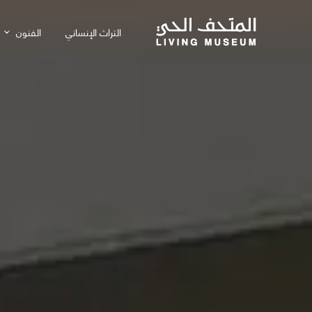
التراث الإنساني
الفنون
الفن ف
مدرسة 
مركز ا
تصميم 
المعار
برامج ا
متاجر ا