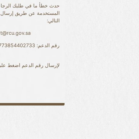
حدث خطأ ما في طلبك الرجاء 
المستخدمة عن طريق إرسال رق
التالي:
rt@rcu.gov.sa
رقم الدعم: 28269773854402733
لإرسال رقم الدعم اضغط عل