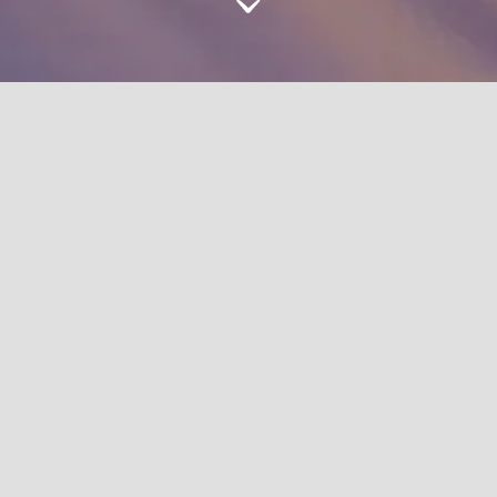
لين عجلان، مُصممة ومهندسة معمارية، ولدت في السعودية ومقيمة
في لندن.
ساعدتها نشأتها في جدة على تعزيز شغفها بتمثيل الثقافة العربية، من
خلال الوسائط المادية والافتراضية، واهتمامها بدراسة رؤية هذه الثقافة
من وجهة النظر الغربية، ومواجهة التحديات المرتبطة بتغيير هذه الرؤى
بحريني - دينش
هول هاوس
لين عجلان